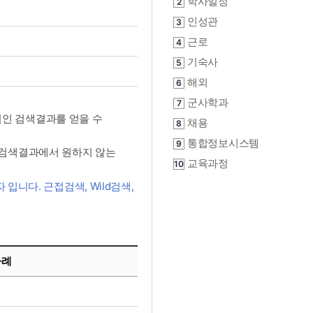
학사일정
2
인성관
3
근로
4
기숙사
5
해외
6
군사학과
7
괄적인 검색결과를 얻을 수
채용
8
통합정보시스템
9
산은 검색결과에서 원하지 않는
교육과정
10
입니다. 근접검색, Wild검색,
사례