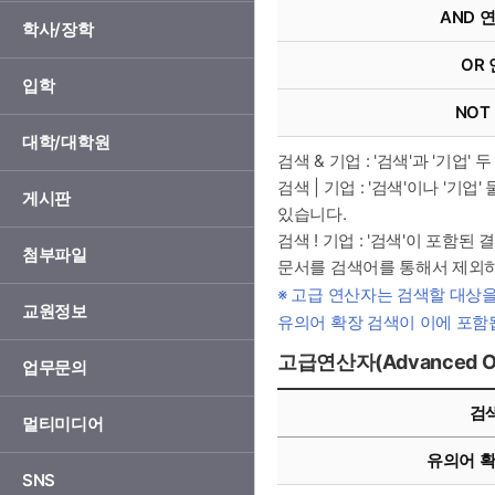
AND 연산
학사/장학
OR 
입학
NOT 
대학/대학원
검색 & 기업 : '검색'과 '기업
검색 | 기업 : '검색'이나 
게시판
있습니다.
검색 ! 기업 : '검색'이 포함
첨부파일
문서를 검색어를 통해서 제외하
※ 고급 연산자는 검색할 대상을
교원정보
유의어 확장 검색이 이에 포함
고급연산자(Advanced Op
업무문의
고급연산자(Advanced Operation)의 표현 안내
검
멀티미디어
유의어 확
SNS